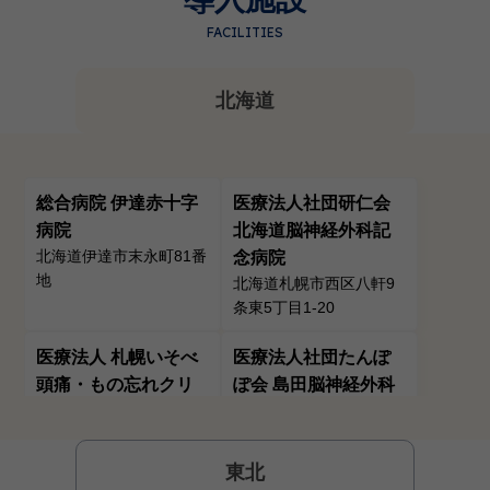
FACILITIES
北海道
総合病院 伊達赤十字
医療法人社団研仁会
病院
北海道脳神経外科記
北海道伊達市末永町81番
念病院
地
北海道札幌市西区八軒9
条東5丁目1-20
医療法人 札幌いそべ
医療法人社団たんぽ
頭痛・もの忘れクリ
ぽ会 島田脳神経外科
北海道小樽市錦町1-2
ニック
北海道札幌市東区北三十
六条東15-1-20
東北