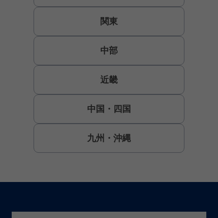
丸玉木材株式会社 津
関東
別病院
北海道網走郡津別町字幸
町61番地
中部
近畿
中国・四国
九州・沖縄