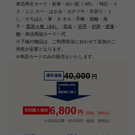
単語再生カード・鉛筆・白い紙（ A5）・時計・イ
ス・ミニ カー・はさみ・カナヅチ・爪切り・く
し・そろばん・筆・タ オル・手帳・指輪・扇
子・
図形４種（A4）
・
宛名
・
切手
・
封筒
・
便箋
・
糊
・単語再認カード一式
※下線の物品は、ご利用状況に合わせて追加のご
用意が必要となります。
※単語カードのみの販売もいたします。
40,000
通常価格
円
SHINRI-ADA
S
契約時に限り
6,800
初回購入価格
円
（税抜、送料込）
※2回目以降：40,000円（税抜、送料込）