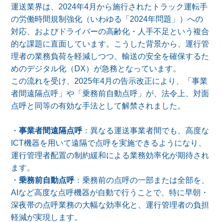
運送業界は、2024年4月から施行されたトラック運転手
の労働時間規制強化（いわゆる「2024年問題」）への
対応、およびドライバーの高齢化・人手不足という複合
的な課題に直面しています。こうした背景から、運行管
理者の業務負荷を軽減しつつ、輸送の安全を確保するた
めのデジタル化（DX）が急務となっています。
この流れを受け、2025年4月の告示改正により、「事業
者間遠隔点呼」や「乗務前自動点呼」が、法令上、対面
点呼と同等の有効な手法として解禁されました。
・
事業者間遠隔点呼
：異なる運送事業者間でも、高度な
ICT機器を用いて遠隔で点呼を実施できるようになり、
運行管理者配置の制約緩和による業務効率化が期待され
ます。
・
乗務前自動点呼
：乗務前の点呼の一部または全部を、
AIなど高度な点呼機器が自動で行うことで、特に早朝・
深夜帯の点呼業務の大幅な効率化と、運行管理者の負担
軽減が実現します。