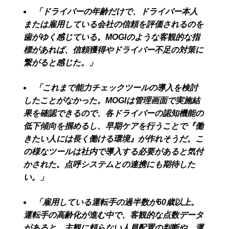
「ドライバーの年齢だけで、ドライバー本人
または雇用している会社の信頼を評価されるのを
歯がゆく感じている。MOGIのような客観的な指
標があれば、信頼獲得やドライバー不足の対策に
繋がると感じた。」
「これまで能力チェックツールの導入を検討
したことがなかった。MOGIは管理画面で実施結
果を確認できるので、各ドライバーの認知機能の
低下傾向を掴めるし、早期ケアを行うことで『働
きたい人には長く働ける環境』が作れそうだ。こ
の様なツールは社内で導入する必要があると気付
かされた。点呼システムとの連携にも期待した
い。」
「雇用している運転手の過半数が60歳以上。
運転手の高齢化が進む中で、客観的な点数データ
があると、主観に頼らない人員配置の判断や、運