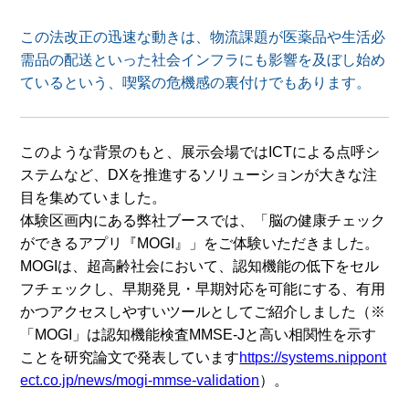
この法改正の迅速な動きは、物流課題が医薬品や生活必
需品の配送といった社会インフラにも影響を及ぼし始め
ているという、喫緊の危機感の裏付けでもあります。
このような背景のもと、展示会場ではICTによる点呼シ
ステムなど、DXを推進するソリューションが大きな注
目を集めていました。
体験区画内にある弊社ブースでは、「脳の健康チェック
ができるアプリ『MOGI』」をご体験いただきました。
MOGIは、超高齢社会において、認知機能の低下をセル
フチェックし、早期発見・早期対応を可能にする、有用
かつアクセスしやすいツールとしてご紹介しました（※
「MOGI」は認知機能検査MMSE-Jと高い相関性を示す
ことを研究論文で発表しています
https://systems.nippont
ect.co.jp/news/mogi-mmse-validation
）。