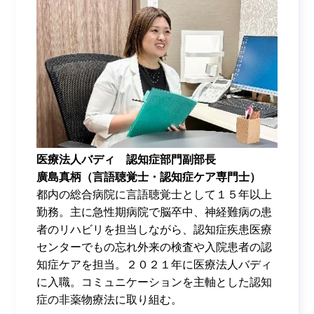
医療法人バディ 認知症部門副部長
廣島真柄（言語聴覚士・認知症ケア専門士）
都内の総合病院に言語聴覚士として１５年以上
勤務。主に急性期病院で脳卒中、神経難病の患
者のリハビリを担当しながら、認知症疾患医療
センターでもの忘れ外来の検査や入院患者の認
知症ケアを担当。２０２１年に医療法人バディ
に入職。コミュニケーションを主軸とした認知
症の非薬物療法に取り組む。