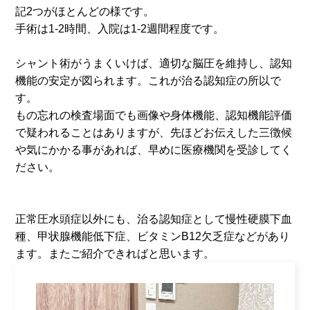
記
2
つがほとんどの様です。
手術は
1-2
時間、入院は
1-2
週間程度です。
シャント術がうまくいけば、適切な脳圧を維持し、認知
機能の安定が図られます。これが治る認知症の所以で
す。
もの忘れの検査場面でも画像や身体機能、認知機能評価
で疑われることはありますが、先ほどお伝えした三徴候
や気にかかる事があれば、早めに医療機関を受診してく
ださい。
正常圧水頭症以外にも、治る認知症として慢性硬膜下血
種、甲状腺機能低下症、ビタミン
B12
欠乏症などがあり
ます。またご紹介できればと思います。