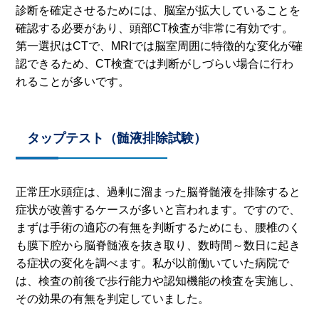
診断を確定させるためには、脳室が拡大していることを
確認する必要があり、頭部
CT
検査が非常に有効です。
第一選択は
CT
で、
MRI
では脳室周囲に特徴的な変化が確
認できるため、
CT
検査では判断がしづらい場合に行わ
れることが多いです。
タップテスト（髄液排除試験）
正常圧水頭症は、過剰に溜まった脳脊髄液を排除すると
症状が改善するケースが多いと言われます。ですので、
まずは手術の適応の有無を判断するためにも、腰椎のく
も膜下腔から脳脊髄液を抜き取り、数時間～数日に起き
る症状の変化を調べます。私が以前働いていた病院で
は、検査の前後で歩行能力や認知機能の検査を実施し、
その効果の有無を判定していました。