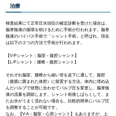
治療
検査結果にて正常圧水頭症の確定診断を受けた場合は、
脳脊髄液の循環を助けるために手術が行われます。脳脊
髄液のバイパス手術で「シャント手術」と呼ばれ、現在
は以下の２つの方法で手術が行われます。
【
V-P
シャント：脳室－腹腔シャント】
【
L-P
シャント：腰椎－腹腔シャント】
それぞれ脳室、腰椎から細い管を皮下に通して、腹腔
（腹膜に囲まれた体腔）に留置する方法。体内に埋め込
んだバルブで状態に合わせてバルブ圧を変更し、脳脊髄
液の流量を調節します。シャント術後しばらくして、ま
たお水がうまく流れない場合も、比較的簡単にバルブ圧
を調整することが可能です。
なお、【
V-A
：脳室－心房シャント】もありますが、上