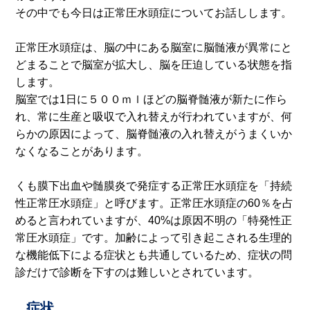
その中でも今日は正常圧水頭症についてお話しします。
正常圧水頭症は、脳の中にある脳室に脳髄液が異常にと
どまることで脳室が拡大し、脳を圧迫している状態を指
します。
脳室では
1
日に５００ｍｌほどの脳脊髄液が新たに作ら
れ、常に生産と吸収で入れ替えが行われていますが、何
らかの原因によって、脳脊髄液の入れ替えがうまくいか
なくなることがあります。
くも膜下出血や髄膜炎で発症する正常圧水頭症を「持続
性正常圧水頭症」と呼びます。正常圧水頭症の
60
％を占
めると言われていますが、
40%
は原因不明の「特発性正
常圧水頭症」です。加齢によって引き起こされる生理的
な機能低下による症状とも共通しているため、症状の問
診だけで診断を下すのは難しいとされています。
症状