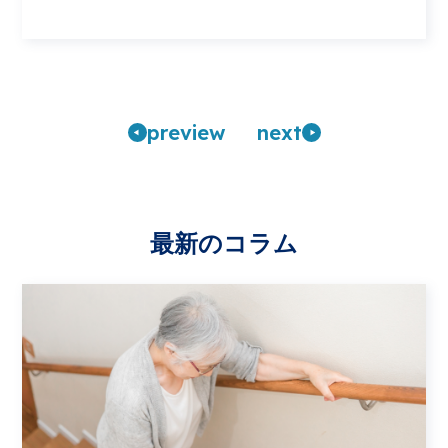
pre
view
n
ext
最新のコラム