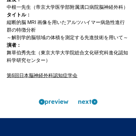
中根一先生（帝京大学医学部附属溝口病院脳神経外科）
タイトル：
縦断的脳 MRI 画像を用いたアルツハイマー病急性進行
群の特徴分析
～解剖学的脳領域の体積を測定する先進技術を用いて～
演者：
舞草伯秀先生（東京大学大学院総合文化研究科進化認知
科学研究センター）
第6回日本脳神経外科認知症学会
pre
view
n
ext