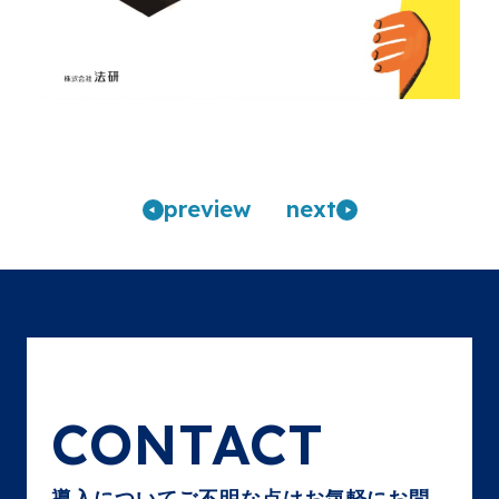
pre
view
n
ext
CONTACT