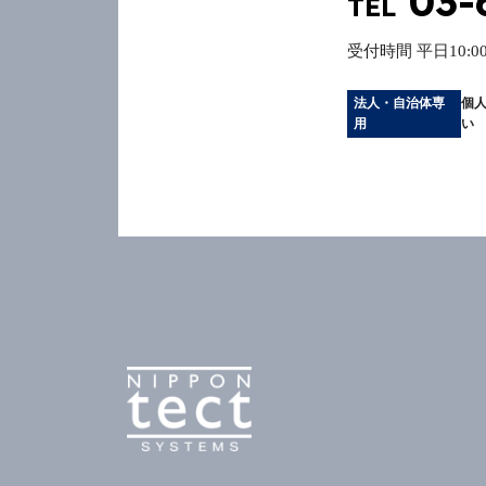
03-
TEL
受付時間
平日10:00
法人・自治体専
個
用
い