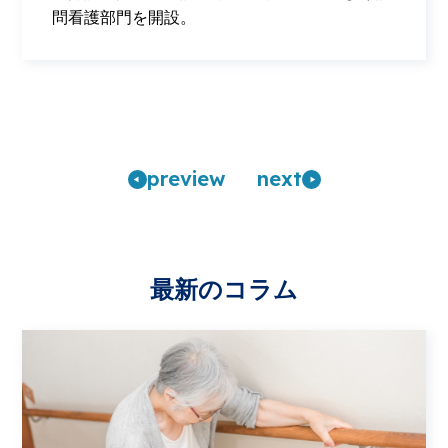
問看護部門を開設。
pre
view
n
ext
最新のコラム