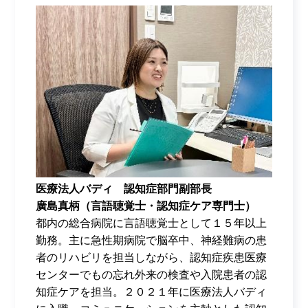
医療法人バディ 認知症部門副部長
廣島真柄（言語聴覚士・認知症ケア専門士）
都内の総合病院に言語聴覚士として１５年以上
勤務。主に急性期病院で脳卒中、神経難病の患
者のリハビリを担当しながら、認知症疾患医療
センターでもの忘れ外来の検査や入院患者の認
知症ケアを担当。２０２１年に医療法人バディ