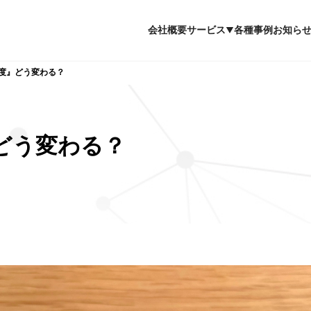
会社概要
サービス
各種事例
お知ら
度』どう変わる？
どう変わる？