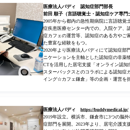
医療法人バディ 認知症部門部長
前田 順子（
言語聴覚士・認知症ケア専門
2005年から都内の急性期病院に言語聴覚
症疾患医療センター内での、入院ケア、
症カフェの運営等、認知症のある方やご
た豊富な経験をもつ。
2020年より医療法人バディにて認知症部
ニケーションを主軸とした認知症の非薬
CT
を活用した居宅支援「オンライン認知
スターバックスとのコラボによる認知症
イング
☆
カフェ鎌倉」等の企画・運営を
医療法人バディ
https://buddymedical.jp/
2019年設立。横浜市、鎌倉市に3つの脳
症部門を展開。2023年より、居宅介護支