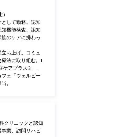
士）
士として勤務。認知
認知機能検査、認知
家族のケアに携わっ
門立ち上げ。コミュ
物療法に取り組む。
I
症ケアプラス
®
」、
カフェ「ウェルビー
担当。
外科クリニックと認知
援事業、訪問リハビ