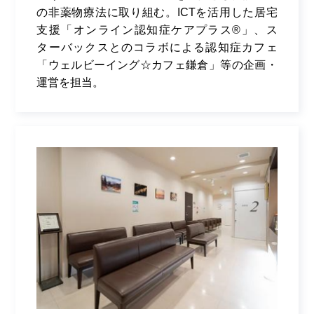
の非薬物療法に取り組む。
ICT
を活用した居宅
支援「オンライン認知症ケアプラス
®
」、ス
ターバックスとのコラボによる認知症カフェ
「ウェルビーイング
☆
カフェ鎌倉」等の企画・
運営を担当。