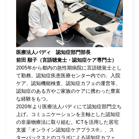
医療法人バディ 認知症部門部長
前田 順子（
言語聴覚士・認知症ケア専門士）
2005年から都内の急性期病院に言語聴覚士とし
て勤務。認知症疾患医療センター内での、入院
ケア、認知機能検査、認知症カフェの運営等、
認知症のある方やご家族のケアに携わった豊富
な経験をもつ。
2020年より医療法人バディにて認知症部門立ち
上げ。コミュニケーションを主軸とした認知症
の非薬物療法に取り組む。
ICT
を活用した居宅
支援「オンライン認知症ケアプラス
®
」、ス
ターバックスとのコラボによる認知症カフェ