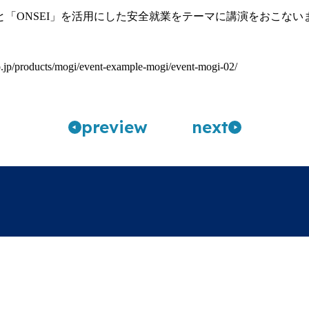
と「ONSEI」を活用にした安全就業をテーマに講演をおこない
co.jp/products/mogi/event-example-mogi/event-mogi-02/
pre
view
n
ext