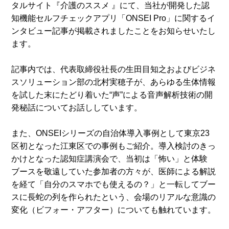
タルサイト『介護のススメ 』にて、当社が開発した認
知機能セルフチェックアプリ「ONSEI Pro」に関するイ
ンタビュー記事が掲載されましたことをお知らせいたし
ます。
記事内では、代表取締役社長の生田目知之およびビジネ
スソリューション部の北村実穂子が、あらゆる生体情報
を試した末にたどり着いた“声”による音声解析技術の開
発秘話についてお話ししています。
また、ONSEIシリーズの自治体導入事例として東京23
区初となった江東区での事例もご紹介。導入検討のきっ
かけとなった認知症講演会で、当初は「怖い」と体験
ブースを敬遠していた参加者の方々が、医師による解説
を経て「自分のスマホでも使えるの？」と一転してブー
スに長蛇の列を作られたという、会場のリアルな意識の
変化（ビフォー・アフター）についても触れています。