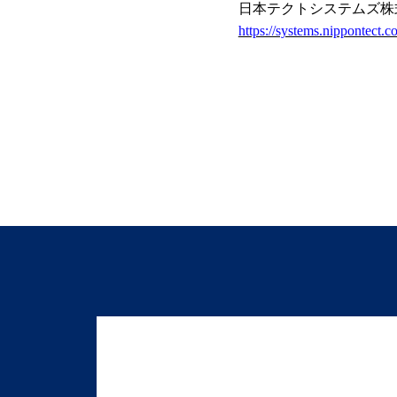
日本テクトシステムズ株
https://systems.nippontect.co