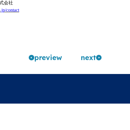
式会社
.jp/contact
pre
view
n
ext