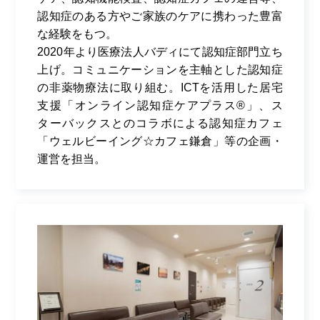
認知症のある方やご家族のケアに携わった豊富
な経験をもつ。
2020年より医療法人バディにて認知症部門立ち
上げ。コミュニケーションを主軸とした認知症
の非薬物療法に取り組む。
ICT
を活用した居宅
支援「オンライン認知症ケアプラス
®
」、ス
ターバックスとのコラボによる認知症カフェ
「ウェルビーイング
☆
カフェ鎌倉」等の企画・
運営を担当。