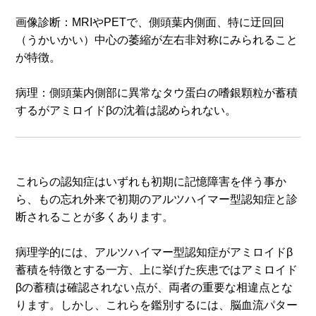
画像診断：MRIやPETで、側頭葉内側面、特に迂回回
（うかいかい）中心の萎縮が左右非対称にみられること
が特徴。
病理：側頭葉内側部に異常なタウ蛋白の嗜銀顆粒が蓄積
するがアミロイドβの沈着は認められない。
これらの認知症はいずれも初期に記憶障害を伴う事か
ら、もの忘れ外来で初期のアルツハイマー型認知症と診
断されることが多くあります。
病理学的には、アルツハイマー型認知症がアミロイドβ
蓄積を特徴とする一方、上に挙げた疾患ではアミロイド
βの蓄積は確認されない点が、両者の重要な相違点とな
ります。しかし、これらを鑑別するには、脳血流パター