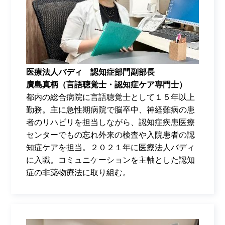
医療法人バディ 認知症部門副部長
廣島真柄（言語聴覚士・認知症ケア専門士）
都内の総合病院に言語聴覚士として１５年以上
勤務。主に急性期病院で脳卒中、神経難病の患
者のリハビリを担当しながら、認知症疾患医療
センターでもの忘れ外来の検査や入院患者の認
知症ケアを担当。２０２１年に医療法人バディ
に入職。コミュニケーションを主軸とした認知
症の非薬物療法に取り組む。