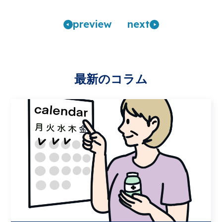
pre
view
n
ext
最新のコラム