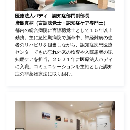
医療法人バディ 認知症部門副部長
廣島真柄（言語聴覚士・認知症ケア専門士）
都内の総合病院に言語聴覚士として１５年以上
勤務。主に急性期病院で脳卒中、神経難病の患
者のリハビリを担当しながら、認知症疾患医療
センターでもの忘れ外来の検査や入院患者の認
知症ケアを担当。２０２１年に医療法人バディ
に入職。コミュニケーションを主軸とした認知
症の非薬物療法に取り組む。