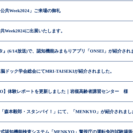
公共Week2024」ご来場の御礼
共Week2024に出展いたします。
スタ』(6/14放送)で、認知機能みまもりアプリ「ONSEI」が紹介さ
本脳ドック学会総会にてMRI-TAISEKIが紹介されました。
YO】体験レポートを更新しました｜岩槻高齢者講習センター 様
オ「森本毅郎・スタンバイ！」にて、「MENKYO」が紹介されまし
式認知機能検査システム「MENKYO」警視庁の運転免許試験場等