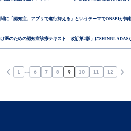
聞に「認知症、アプリで進行抑える」というテーマでONSEIが掲
け医のための認知症診療テキスト 改訂第2版」にSHINRI-ADA
1
6
7
8
9
10
11
12