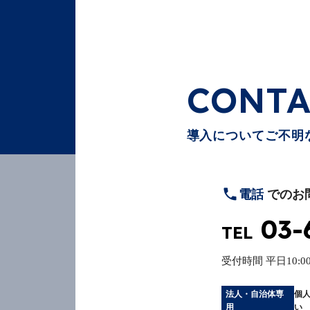
CONTA
導入についてご不明
電話
でのお
03-
TEL
受付時間
平日10:00
法人・自治体専
個
用
い